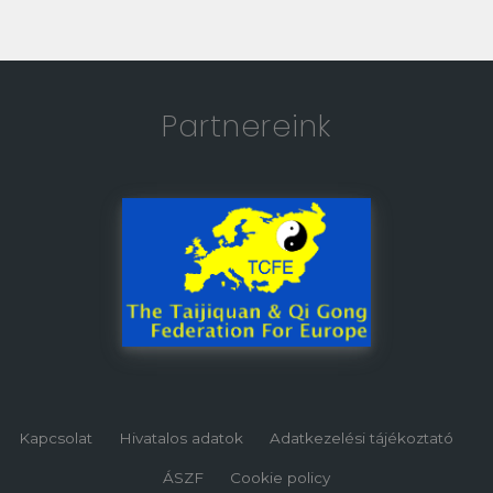
Partnereink
Kapcsolat
Hivatalos adatok
Adatkezelési tájékoztató
ÁSZF
Cookie policy