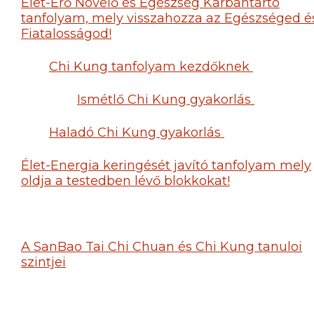
Élet-Erő Növelő és Egészség Karbantartó
tanfolyam, mely visszahozza az Egészséged é
Fiatalosságod!
Chi Kung tanfolyam kezdőknek
Ismétlő Chi Kung gyakorlás
Haladó Chi Kung gyakorlás
Élet-Energia keringését javító tanfolyam mely
oldja a testedben lévő blokkokat!
A SanBao Tai Chi Chuan és Chi Kung tanuloi
szintjei