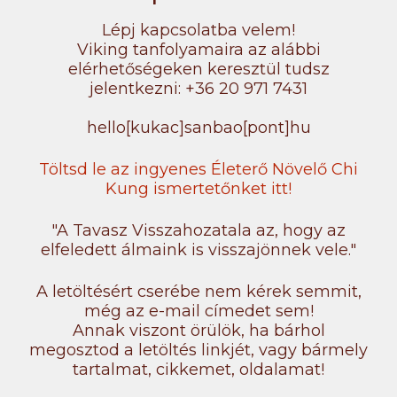
Lépj kapcsolatba velem!
Viking tanfolyamaira az alábbi
elérhetőségeken keresztül tudsz
jelentkezni: +36 20 971 7431
hello[kukac]sanbao[pont]hu
Töltsd le az ingyenes Életerő Növelő Chi
Kung ismertetőnket itt!
"A Tavasz Visszahozatala az, hogy az
elfeledett álmaink is visszajönnek vele."
A letöltésért cserébe nem kérek semmit,
még az e-mail címedet sem!
Annak viszont örülök, ha bárhol
megosztod a letöltés linkjét, vagy bármely
tartalmat, cikkemet, oldalamat!