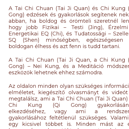
A Tai Chi Chuan (Tai Ji Quan) és Chi Kung 
Gong) edzések és gyakorlások segítenek ne
abban, ha boldog és örömteli szeretnél len
hogy jobb Fizikai – Testi (Jing), Érzelm
Energetikai EQ (Chi), és Tudatossági – Szell
SQ (Shen) minőségben, egészségesen 
boldogan élhess és azt fenn is tudd tartani.
A Tai Chi Chuan (Tai Ji Quan, a Chi Kung 
Gong) – Nei Kung, és a Meditáció módszer
eszközök lehetnek ehhez számodra.
Az oldalon minden olyan szükséges informáci
elméletet, kiegészítő olvasmányt és videót
megtalálsz, ami a Tai Chi Chuan (Tai Ji Quan)
Chi Kung (Qi Gong) gyakorlásán
elkezdéséhez, vagy ami a rendszer
gyakorlásához feltétlenül szükséges. Valami
egy kicsivel többet is. Minden mást az 