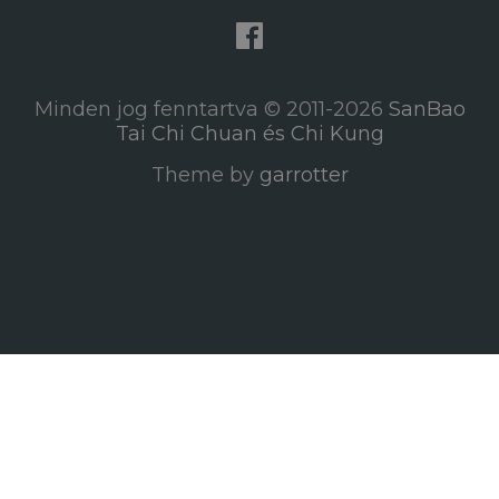
Minden jog fenntartva © 2011-2026
SanBao
Tai Chi Chuan és Chi Kung
Theme by
garrotter