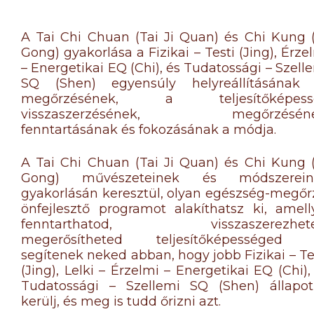
A Tai Chi Chuan (Tai Ji Quan) és Chi Kung 
Gong) gyakorlása a Fizikai – Testi (Jing), Érze
– Energetikai EQ (Chi), és Tudatossági – Szell
SQ (Shen) egyensúly helyreállításának 
megőrzésének, a teljesítőképess
visszaszerzésének, megőrzéséne
fenntartásának és fokozásának a módja.
A Tai Chi Chuan (Tai Ji Quan) és Chi Kung 
Gong) művészeteinek és módszerein
gyakorlásán keresztül, olyan egészség-megőr
önfejlesztő programot alakíthatsz ki, amell
fenntarthatod, visszaszerezhete
megerősítheted teljesítőképességed 
segítenek neked abban, hogy jobb Fizikai – Te
(Jing), Lelki – Érzelmi – Energetikai EQ (Chi),
Tudatossági – Szellemi SQ (Shen) állapo
kerülj, és meg is tudd őrizni azt.