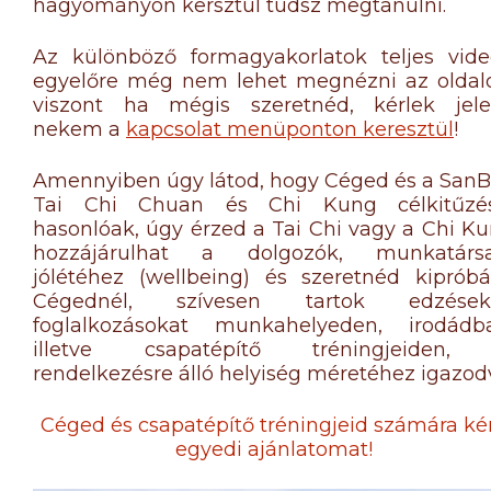
hagyományon kersztül tudsz megtanulni.
Az különböző formagyakorlatok teljes vide
egyelőre még nem lehet megnézni az oldal
viszont ha mégis szeretnéd, kérlek jel
nekem a
kapcsolat menüponton keresztül
!
Amennyiben úgy látod, hogy Céged és a San
Tai Chi Chuan és Chi Kung célkitűzés
hasonlóak, úgy érzed a Tai Chi vagy a Chi K
hozzájárulhat a dolgozók, munkatársa
jólétéhez (wellbeing) és szeretnéd kipróbá
Cégednél, szívesen tartok edzéseke
foglalkozásokat munkahelyeden, irodádb
illetve csapatépítő tréningjeiden,
rendelkezésre álló helyiség méretéhez igazod
Céged és csapatépítő tréningjeid számára ké
egyedi ajánlatomat!