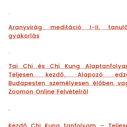
.
Aranyvirág meditáció I-II. tanulá
gyakorlás
.
Tai Chi és Chi Kung Alaptanfolya
Teljesen kezdő, Alapozó edz
Budapesten személyesen élőben va
Zoomon Online Felvételről
.
Kezdő Chi Kung tanfolyam – Teljes