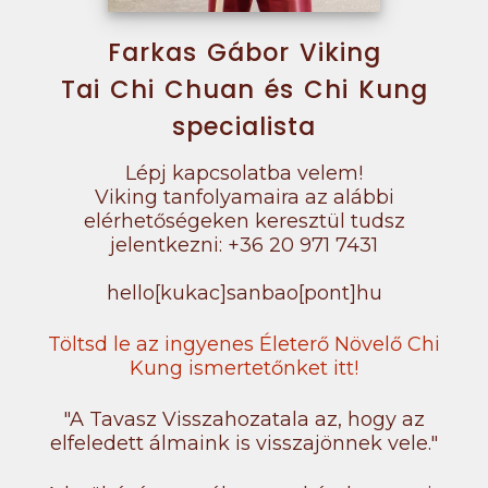
Farkas Gábor Viking
Tai Chi Chuan és Chi Kung
specialista
Lépj kapcsolatba velem!
Viking tanfolyamaira az alábbi
elérhetőségeken keresztül tudsz
jelentkezni: +36 20 971 7431
hello[kukac]sanbao[pont]hu
Töltsd le az ingyenes Életerő Növelő Chi
Kung ismertetőnket itt!
"A Tavasz Visszahozatala az, hogy az
elfeledett álmaink is visszajönnek vele."