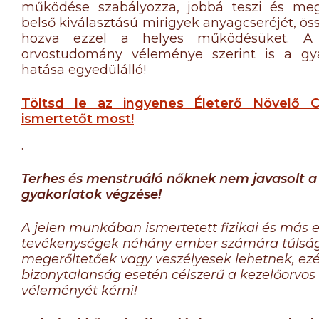
működése szabályozza, jobbá teszi és meg
belső kiválasztású mirigyek anyagcseréjét, ö
hozva ezzel a helyes működésüket. A
orvostudomány véleménye szerint is a gya
hatása egyedülálló!
Töltsd le az ingyenes Életerő Növelő 
ismertetőt most!
.
Terhes és menstruáló nőknek nem javasolt a
gyakorlatok végzése!
A jelen munkában ismertetett fizikai és más 
tevékenységek néhány ember számára túlsá
megerőltetőek vagy veszélyesek lehetnek, ezé
bizonytalanság esetén célszerű a kezelőorvos
véleményét kérni!