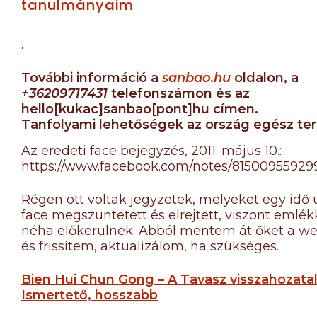
tanulmányaim
.
További információ a
sanbao.hu
oldalon, a
+36209717431
telefonszámon és az
hello[kukac]sanbao[pont]hu
címen.
Tanfolyami lehetőségek az ország egész ter
Az eredeti face bejegyzés, 2011. május 10.:
https://www.facebook.com/notes/815009559299
Régen ott voltak jegyzetek, melyeket egy idő 
face megszüntetett és elrejtett, viszont emlé
néha előkerülnek. Abból mentem át őket a we
és frissítem, aktualizálom, ha szükséges.
Bien Hui Chun Gong – A Tavasz visszahozatal
Ismertető, hosszabb