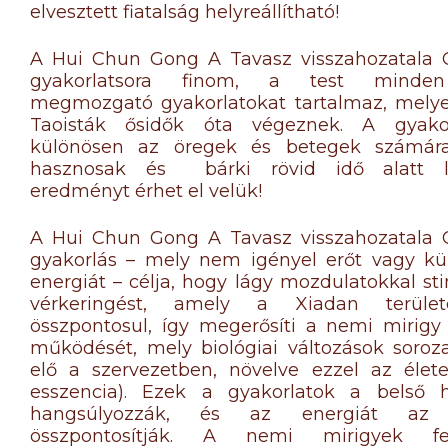
elvesztett fiatalság helyreállítható!
A Hui Chun Gong A Tavasz visszahozatala 
gyakorlatsora finom, a test minden
megmozgató gyakorlatokat tartalmaz, melye
Taoisták ősidők óta végeznek. A gyako
különösen az öregek és betegek számár
hasznosak és bárki rövid idő alatt l
eredményt érhet el velük!
A Hui Chun Gong A Tavasz visszahozatala 
gyakorlás – mely nem igényel erőt vagy k
energiát – célja, hogy lágy mozdulatokkal sti
vérkeringést, amely a Xiadan terüle
összpontosul, így megerősíti a nemi mirigy
működését, mely biológiai változások soroza
elő a szervezetben, növelve ezzel az élete
esszencia). Ezek a gyakorlatok a belső h
hangsúlyozzák, és az energiát az 
összpontosítják. A nemi mirigyek fele