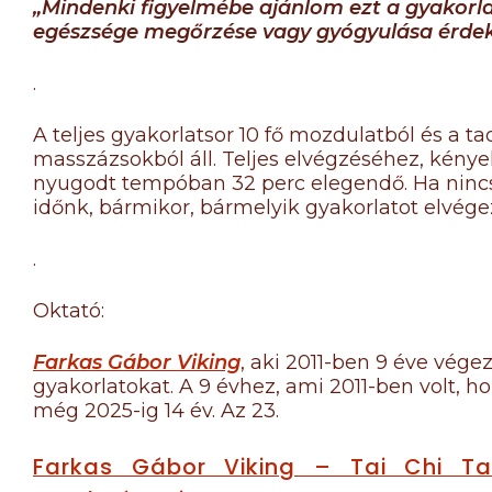
„Mindenki figyelmébe ajánlom ezt a gyakorla
egészsége megőrzése vagy gyógyulása érde
.
A teljes gyakorlatsor 10 fő mozdulatból és a ta
masszázsokból áll. Teljes elvégzéséhez, kény
nyugodt tempóban 32 perc elegendő. Ha ninc
időnk, bármikor, bármelyik gyakorlatot elvége
.
Oktató:
Farkas Gábor Viking
, aki 2011-ben 9 éve végez
gyakorlatokat. A 9 évhez, ami 2011-ben volt, ho
még 2025-ig 14 év. Az 23.
Farkas Gábor Viking – Tai Chi Ta