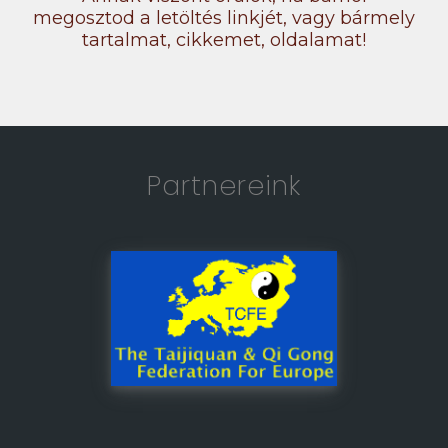
megosztod a letöltés linkjét, vagy bármely
tartalmat, cikkemet, oldalamat!
Partnereink