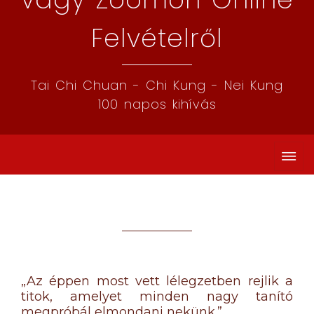
Felvételről
Tai Chi Chuan - Chi Kung - Nei Kung
100 napos kihívás
„Az éppen most vett lélegzetben rejlik a
titok, amelyet minden nagy tanító
megpróbál elmondani nekünk.”