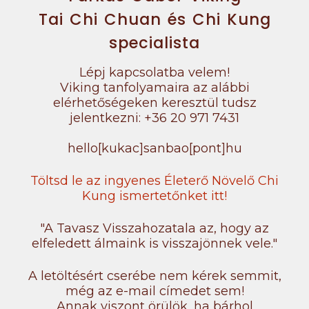
Tai Chi Chuan és Chi Kung
specialista
Lépj kapcsolatba velem!
Viking tanfolyamaira az alábbi
elérhetőségeken keresztül tudsz
jelentkezni: +36 20 971 7431
hello[kukac]sanbao[pont]hu
Töltsd le az ingyenes Életerő Növelő Chi
Kung ismertetőnket itt!
"A Tavasz Visszahozatala az, hogy az
elfeledett álmaink is visszajönnek vele."
A letöltésért cserébe nem kérek semmit,
még az e-mail címedet sem!
Annak viszont örülök, ha bárhol