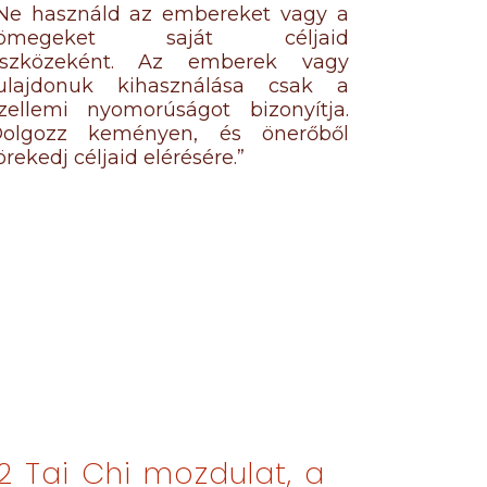
Ne használd az embereket vagy a
tömegeket saját céljaid
szközeként. Az emberek vagy
ulajdonuk kihasználása csak a
zellemi nyomorúságot bizonyítja.
olgozz keményen, és önerőből
örekedj céljaid elérésére.”
2 Tai Chi mozdulat, a