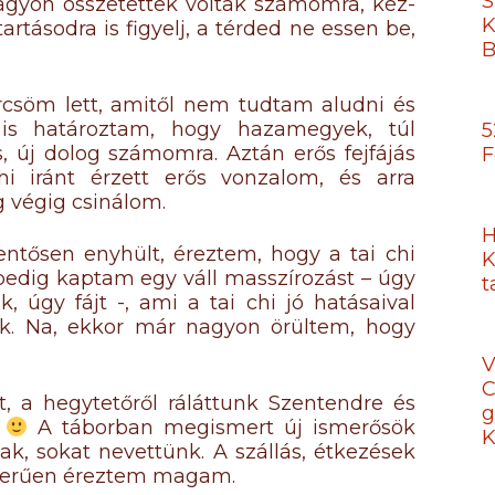
S
nagyon összetettek voltak számomra, kéz-
K
rtásodra is figyelj, a térded ne essen be,
B
örcsöm lett, amitől nem tudtam aludni és
is határoztam, hogy hazamegyek, túl
5
, új dolog számomra. Aztán erős fejfájás
F
i iránt érzett erős vonzalom, és arra
g végig csinálom.
H
entősen enyhült, éreztem, hogy a tai chi
K
 pedig kaptam egy váll masszírozást – úgy
t
, úgy fájt -, ami a tai chi jó hatásaival
nek. Na, ekkor már nagyon örültem, hogy
V
C
lt, a hegytetőről ráláttunk Szentendre és
g
.
A táborban megismert új ismerősök
K
ak, sokat nevettünk. A szállás, étkezések
yszerűen éreztem magam.