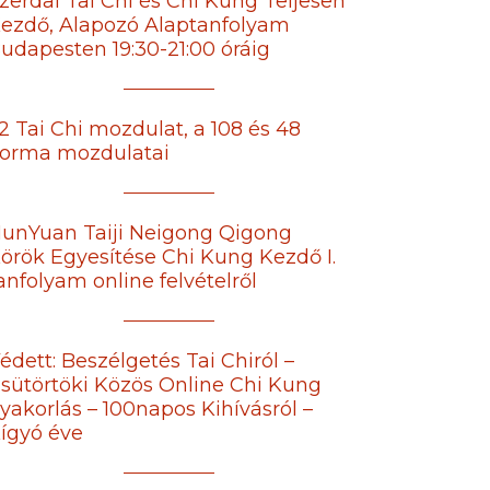
zerdai Tai Chi és Chi Kung Teljesen
ezdő, Alapozó Alaptanfolyam
udapesten 19:30-21:00 óráig
2 Tai Chi mozdulat, a 108 és 48
orma mozdulatai
unYuan Taiji Neigong Qigong
örök Egyesítése Chi Kung Kezdő I.
anfolyam online felvételről
édett: Beszélgetés Tai Chiról –
sütörtöki Közös Online Chi Kung
yakorlás – 100napos Kihívásról –
ígyó éve