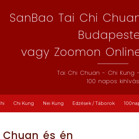
SanBao Tai Chi Chuan
Budapest
vagy Zoomon Online 
Tai Chi Chuan - Chi Kung 
100 napos kihívá
Chi
Chi Kung
Nei Kung
Edzések / Táborok
100na
i Chuan és én