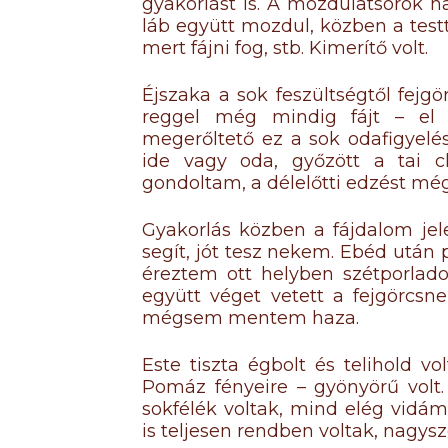
gyakorlást is. A mozdulatsorok 
láb együtt mozdul, közben a testta
mert fájni fog, stb. Kimerítő volt.
Éjszaka a sok feszültségtől fejg
reggel még mindig fájt – el 
megerőltető ez a sok odafigyelés
ide vagy oda, győzött a tai ch
gondoltam, a délelőtti edzést mé
Gyakorlás közben a fájdalom jel
segít, jót tesz nekem. Ebéd után
éreztem ott helyben szétporladok
együtt véget vetett a fejgörcs
mégsem mentem haza.
Este tiszta égbolt és telihold vo
Pomáz fényeire – gyönyörű volt
sokfélék voltak, mind elég vidám
is teljesen rendben voltak, nag