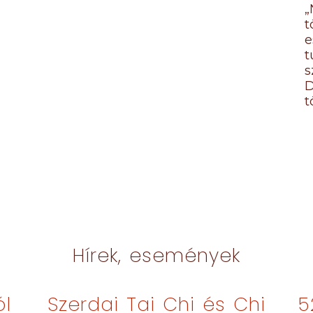
„
e
t
s
D
t
Hírek, események
ól
Szerdai Tai Chi és Chi
5