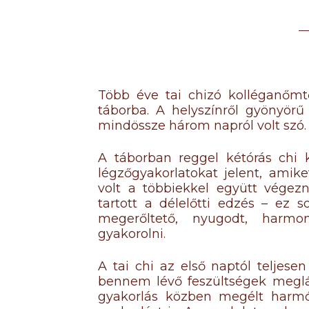
Több éve tai chizó kolléganőmt
táborba. A helyszínről gyönyörű
mindössze három napról volt szó.
A táborban reggel kétórás chi
légzőgyakorlatokat jelent, amik
volt a többiekkel együtt végezni
tartott a délelőtti edzés – ez
megerőltető, nyugodt, harmo
gyakorolni.
A tai chi az első naptól teljes
bennem lévő feszültségek megl
gyakorlás közben megélt harmón