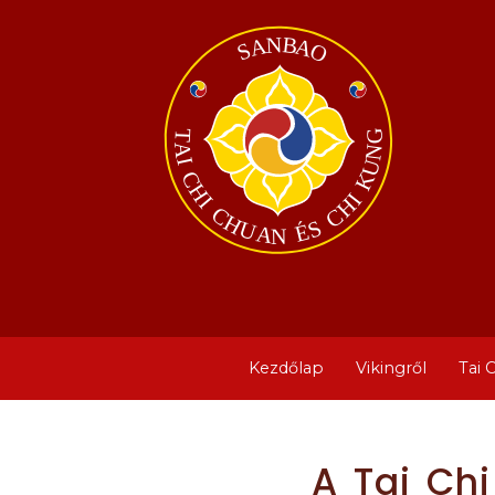
Kezdőlap
Vikingről
Tai 
A Tai Ch