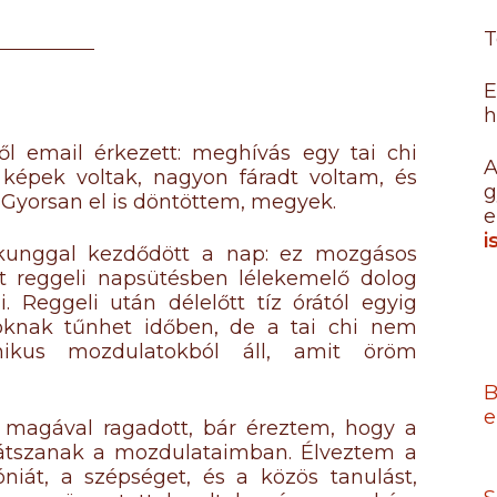
T
E
h
ől email érkezett: meghívás egy tai chi
A
 képek voltak, nagyon fáradt voltam, és
g
 Gyorsan el is döntöttem, megyek.
e
i
 kunggal kezdődött a nap: ez mozgásos
et reggeli napsütésben lélekemelő dolog
. Reggeli után délelőtt tíz órától egyig
 soknak tűnhet időben, de a tai chi nem
nikus mozdulatokból áll, amit öröm
B
e
en magával ragadott, bár éreztem, hogy a
átszanak a mozdulataimban. Élveztem a
iát, a szépséget, és a közös tanulást,