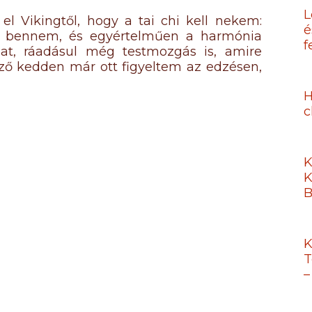
L
l Vikingtől, hogy a tai chi kell nekem:
é
fel bennem, és egyértelműen a harmónia
f
at, ráadásul még testmozgás is, amire
ző kedden már ott figyeltem az edzésen,
H
c
K
K
B
K
T
–