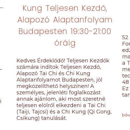
–
Kung Teljesen Kezdő,
Alapozó Alaptanfolyam
Budapesten 19:30-21:00
52 
óráig
Fo
ed
ma
Kedves Érdeklődő! Teljesen Kezdők
a T
számára indítok Teljesen Kezdő,
–
me
Alapozó Tai Chi és Chi Kung
tec
Alaptanfolyamot Budapesten, jól
48
megközelíthető helyszínen! A
Ez 
személyes, jelenléti foglalkozást
ta
annak ajánlom, aki most szeretné
i
teljesen elölről elkezdeni a Tai Chi
(Taiji, Tajcsi) és a Chi Kung (Qi Gong,
bőv
Csikung) tanulását.