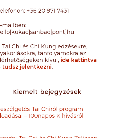
elefonon: +36 20 971 7431
-mailben:
ello[kukac]sanbao[pont]hu
 Tai Chi és Chi Kung edzésekre,
yakorlásokra, tanfolyamokra az
lérhetőségeken kívül,
ide kattintva
s tudsz jelentkezni
.
Kiemelt bejegyzések
eszélgetés Tai Chiról program
lőadásai – 100napos Kihívásról