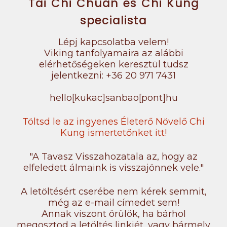
Tai Chi Chuan és Chi Kung
specialista
Lépj kapcsolatba velem!
Viking tanfolyamaira az alábbi
elérhetőségeken keresztül tudsz
jelentkezni: +36 20 971 7431
hello[kukac]sanbao[pont]hu
Töltsd le az ingyenes Életerő Növelő Chi
Kung ismertetőnket itt!
"A Tavasz Visszahozatala az, hogy az
elfeledett álmaink is visszajönnek vele."
A letöltésért cserébe nem kérek semmit,
még az e-mail címedet sem!
Annak viszont örülök, ha bárhol
megosztod a letöltés linkjét, vagy bármely