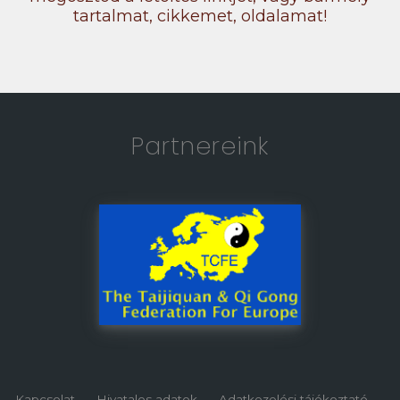
tartalmat, cikkemet, oldalamat!
Partnereink
Kapcsolat
Hivatalos adatok
Adatkezelési tájékoztató