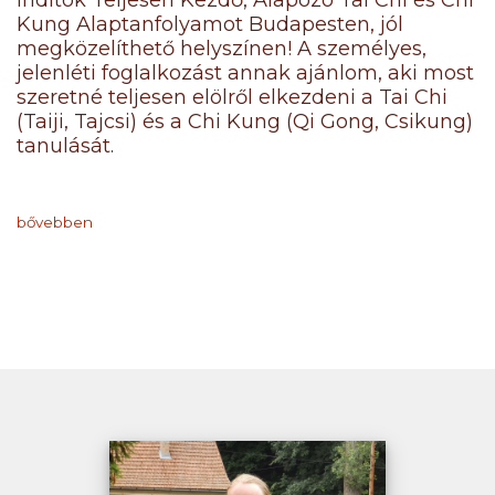
indítok Teljesen Kezdő, Alapozó Tai Chi és Chi
Kung Alaptanfolyamot Budapesten, jól
megközelíthető helyszínen! A személyes,
jelenléti foglalkozást annak ajánlom, aki most
szeretné teljesen elölről elkezdeni a Tai Chi
(Taiji, Tajcsi) és a Chi Kung (Qi Gong, Csikung)
tanulását.
bővebben