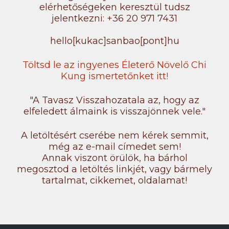
elérhetőségeken keresztül tudsz
jelentkezni: +36 20 971 7431
hello[kukac]sanbao[pont]hu
Töltsd le az ingyenes Életerő Növelő Chi
Kung ismertetőnket itt!
"A Tavasz Visszahozatala az, hogy az
elfeledett álmaink is visszajönnek vele."
A letöltésért cserébe nem kérek semmit,
még az e-mail címedet sem!
Annak viszont örülök, ha bárhol
megosztod a letöltés linkjét, vagy bármely
tartalmat, cikkemet, oldalamat!