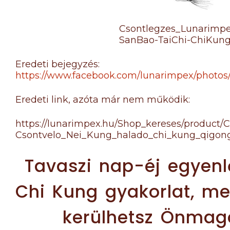
Csontlegzes_Lunarimp
SanBao-TaiChi-ChiKun
Eredeti bejegyzés:
https://www.facebook.com/lunarimpex/photos/
Eredeti link, azóta már nem működik:
https://lunarimpex.hu/Shop_kereses/product/
Csontvelo_Nei_Kung_halado_chi_kung_qigon
Tavaszi nap-éj egyen
Chi Kung gyakorlat, me
kerülhetsz Önmag