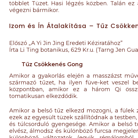
többlet Tüzet. Hasi légzés közben. Talán ez 
végezni bármikor.
Izom és Ín Átalakítása – Tűz Csökk
Előszó „A Yi Jin Jing Eredeti Kéziratához”
Írta Li Ting botanikus, 629 Kr.u. (Tarng Jen G
Tűz Csökkenés Gong
Amikor a gyakorlás elején a masszázst műve
származó tűzet, ha ilyen füve-ket veszel b
központban, amikor ez a három Qi össze
tomatikusan elkezdődik.
Amikor a belső tűz elkezd mozogni, a fülek 
ezek az egyesült tüzek szállítódnak a testben
és túlcsorduló gyengesége. Amikor a belső t
elvész, álmodsz és különböző furcsa megjele
különböző változatok (egyik rémálomból