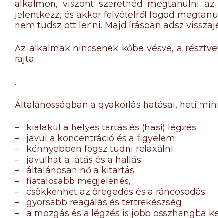
alkalmon, viszont szeretnéd megtanulni az 
jelentkezz, és akkor felvételről fogod megtan
nem tudsz ott lenni. Majd írásban adsz visszaje
Az alkalmak nincsenek kőbe vésve, a résztve
rajta.
.
Általánosságban a gyakorlás hatásai, heti mi
– kialakul a helyes tartás és (hasi) légzés;
– javul a koncentráció és a figyelem;
– könnyebben fogsz tudni relaxálni;
– javulhat a látás és a hallás;
– általánosan nő a kitartás;
– fiatalosabb megjelenés,
– csökkenhet az öregedés és a ráncosodás;
– gyorsabb reagálás és tettrekészség;
– a mozgás és a légzés is jobb összhangba ke