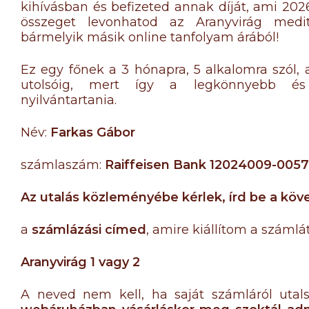
kihívásban és befizeted annak díját, ami 2026
összeget levonhatod az Aranyvirág medit
bármelyik másik online tanfolyam árából!
Ez egy főnek a 3 hónapra, 5 alkalomra szól,
utolsóig, mert így a legkönnyebb és
nyilvántartania.
Név:
Farkas Gábor
számlaszám:
Raiffeisen Bank 12024009-005
Az utalás közleményébe kérlek, írd be a köv
a
számlázási címed
, amire kiállítom a számlát
Aranyvirág 1 vagy 2
A neved nem kell, ha saját számláról utal