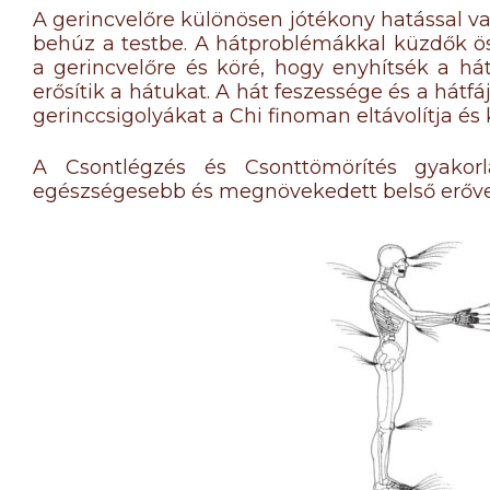
A gerincvelőre különösen jótékony hatással va
behúz a testbe. A hátproblémákkal küzdők ös
a gerincvelőre és köré, hogy enyhítsék a há
erősítik a hátukat. A hát feszessége és a hátfá
gerinccsigolyákat a Chi finoman eltávolítja és
A Csontlégzés és Csonttömörítés gyakor
egészségesebb és megnövekedett belső erővel 