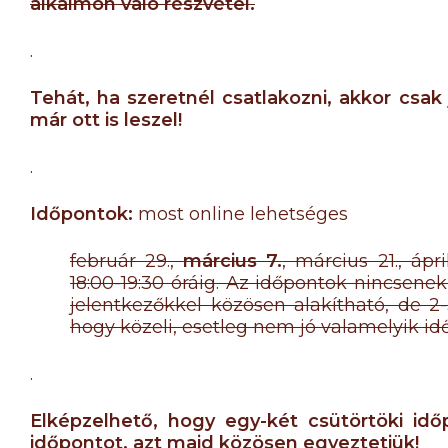
alkalmon való részvétel.
.
Tehát, ha szeretnél csatlakozni, akkor csak
már ott is leszel!
.
I
dőpontok:
most online lehetséges
február 29.,
március 7.
, március 21., ápr
18:00-19:30 óráig. Az időpontok nincsenek
jelentkezőkkel közösen alakítható, de 2
hogy közeli, esetleg nem jó valamelyik id
.
Elképzelhető, hogy egy-két csütörtöki id
időpontot, azt majd közösen egyeztetjük!