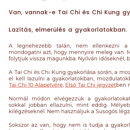
Van, vannak-e Tai Chi és Chi Kung g
Lazítás, elmerülés a gyakorlatokban.
A legnehezebb talán, nem ellenkezni a
mondogatni azt, hogy mennyire meleg van. Má
folytjuk vissza magunkba. Nyilván időseknél,
A Tai Chi és Chi Kung gyakorlása során, a m
el kell lazulni a gyakorlatokban, mozdulatok
Tai Chi 10 Alapelvére
,
Első Tai Chi jegyzet
ben 
Normál módon elvégezzük a gyakorlatokat
sokkal jobban ellazulni, mint eddig. Mélyeb
kilégzéseknél. Nem használjuk a Susogós légzé
Sokszor az van, hogy nem is tudja a gyakorl