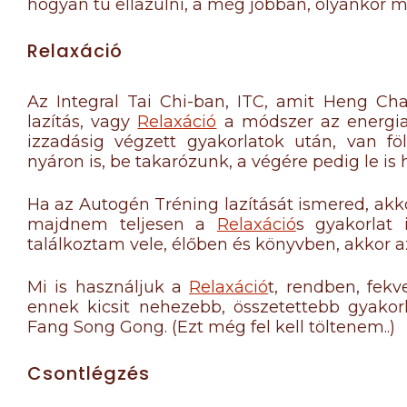
hogyan tu ellazulni, a még jobban, olyankor 
Relaxáció
Az Integral Tai Chi-ban, ITC, amit Heng Cha
lazítás, vagy
Relaxáció
a módszer az energia 
izzadásig végzett gyakorlatok után, van f
nyáron is, be takarózunk, a végére pedig le is 
Ha az Autogén Tréning lazítását ismered, akko
majdnem teljesen a
Relaxáció
s gyakorlat 
találkoztam vele, élőben és könyvben, akkor az
Mi is használjuk a
Relaxáció
t, rendben, fekv
ennek kicsit nehezebb, összetettebb gyakorl
Fang Song Gong. (Ezt még fel kell töltenem..)
Csontlégzés