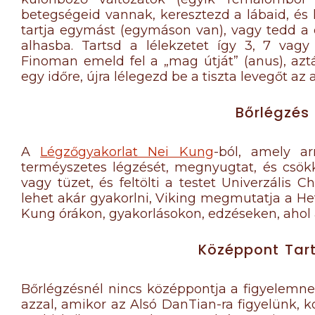
betegségeid vannak, keresztezd a lábaid, és ke
tartja egymást (egymáson van), vagy tedd a 
alhasba. Tartsd a lélekzetet így 3, 7 vagy
Finoman emeld fel a „mag útját” (anus), azt
egy időre, újra lélegezd be a tiszta levegőt az
Bőrlégzés
A
Légzőgyakorlat Nei Kung
-ból, amely ar
terméyszetes légzését, megnyugtat, és csökke
vagy tüzet, és feltölti a testet Univerzális Chi
lehet akár gyakorlni, Viking megmutatja a He
Kung órákon, gyakorlásokon, edzéseken, ahol a
Középpont Tar
Bőrlégzésnél nincs középpontja a figyelemne
azzal, amikor az Alsó DanTian-ra figyelünk, k