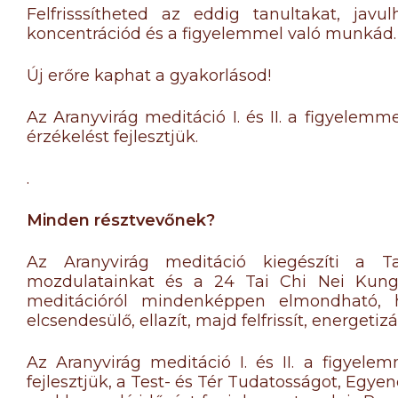
Felfrisssítheted az eddig tanultakat, javu
koncentrációd és a figyelemmel való munkád.
Új erőre kaphat a gyakorlásod!
Az Aranyvirág meditáció I. és II. a figyelemm
érzékelést fejlesztjük.
.
Minden résztvevőnek?
Az Aranyvirág meditáció kiegészíti a T
mozdulatainkat és a 24 Tai Chi Nei Kung
meditációról mindenképpen elmondható, ho
elcsendesülő, ellazít, majd felfrissít, energetizál
Az Aranyvirág meditáció I. és II. a figyele
fejlesztjük, a Test- és Tér Tudatosságot, Egye