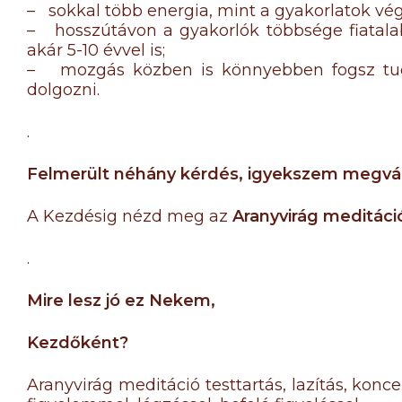
– sokkal több energia, mint a gyakorlatok vég
– hosszútávon a gyakorlók többsége fiatalab
akár 5-10 évvel is;
– mozgás közben is könnyebben fogsz tudn
dolgozni.
.
Felmerült néhány kérdés, igyekszem megvál
A Kezdésig nézd meg az
Aranyvirág meditáci
.
Mire lesz jó ez Nekem,
Kezdőként?
Aranyvirág meditáció testtartás, lazítás, konc