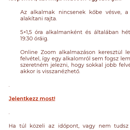
Az alkalmak nincsenek kőbe vésve, a
alakítani rajta.
5×1,5 óra alkalmanként és általában hét
19:30 óráig.
Online Zoom alkalmazáson keresztül les
felvétel, így egy alkalomról sem fogsz lem
szeretném jelezni, hogy sokkal jobb felv
akkor is visszanézhető.
.
Jelentkezz most!
.
Ha túl közeli az időpont, vagy nem tudsz