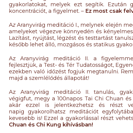
gyakorlatokat, melyek ezt segítik. Ezután g
koncentrációt, a figyelmet. –
Ez most csak felv
A
z
Aranyvirág meditáció I., melynek elején me
amelyeket végezve könnyedén és kényelmese
Lazítást, nyújtást, légzést és testtartást tanul
később lehet álló, mozgásos és statikus gyakorl
Az Aranyvirág meditáció II. a figyelemm
fejlesztjük, a Test- és Tér Tudatosságot, Egye
ezekben való időzést fogjuk megtanulni. Re
majd a szemlélődés állapotát!
Az Aranyvirág meditáció II. tanulás, gya
végigfut, megy a 100napos Tai Chi Chuan és 
akár ezzel is jelentkezhetsz és részt v
napig gyakorolhatsz meditációt egyfolytáb
kevesebb is! Ezzel a gyakorlással részt vehet
Chuan és Chi Kung kihívásban!