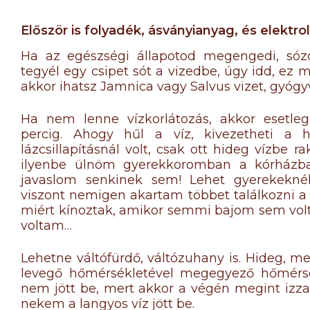
Először is folyadék, ásványianyag, és elektroli
Ha az egészségi állapotod megengedi, sózd
tegyél egy csipet sót a vizedbe, úgy idd, ez 
akkor ihatsz Jamnica vagy Salvus vizet, gyógyv
Ha nem lenne vízkorlátozás, akkor esetleg
percig. Ahogy hűl a víz, kivezetheti a 
lázcsillapításnál volt, csak ott hideg vízbe r
ilyenbe ülnöm gyerekkoromban a kórházb
javaslom senkinek sem! Lehet gyerekeknél, 
viszont nemigen akartam többet találkozni a
miért kínoztak, amikor semmi bajom sem volt
voltam…
Lehetne váltófürdő, váltózuhany is. Hideg, me
levegő hőmérsékletével megegyező hőmérsé
nem jött be, mert akkor a végén megint izza
nekem a langyos víz jött be.