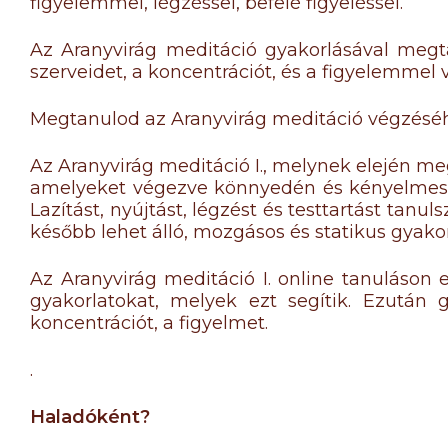
figyelemmel, légzéssel, befelé figyeléssel.
Az Aranyvirág meditáció gyakorlásával megta
szerveidet, a koncentrációt, és a figyelemmel
Megtanulod az Aranyvirág meditáció végzéséh
Az Aranyvirág meditáció I., melynek elején me
amelyeket végezve könnyedén és kényelmese
Lazítást, nyújtást, légzést és testtartást tanul
később lehet álló, mozgásos és statikus gyakorl
Az Aranyvirág meditáció I. online tanuláson 
gyakorlatokat, melyek ezt segítik. Ezután g
koncentrációt, a figyelmet.
.
Haladóként?