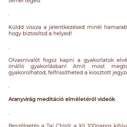
terhel téged.
.
Küldd vissza a jelentkezésed minél hamarabb
hogy biztosítsd a helyed!
.
Olvasnivalót fogsz kapni a gyakorlatok el
önálló gyakorlásban! Amit most megt
gyakorolhatod, felfrissítheted a kiosztott jegy
.
Aranyvirág meditáció elméletéről videók
.
Beszélgetés a Tai Chiról, a XII. 100napos kihí