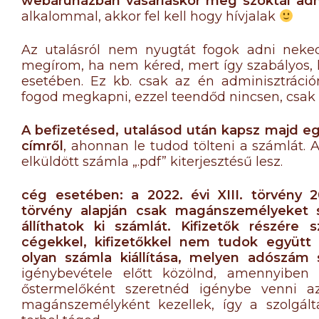
webáruházban vásárláskor meg szoktál adn
alkalommal, akkor fel kell hogy hívjalak
Az utalásról nem nyugtát fogok adni neke
megírom, ha nem kéred, mert így szabályos, le
esetében. Ez kb. csak az én adminisztráció
fogod megkapni, ezzel teendőd nincsen, csak a
A befizetésed, utalásod után kapsz majd eg
címről
, ahonnan le tudod tölteni a számlát. A 
elküldött számla „.pdf” kiterjesztésű lesz.
cég esetében: a 2022. évi XIII. törvény 20
törvény alapján csak magánszemélyeket s
állíthatok ki számlát. Kifizetők részére 
cégekkel, kifizetőkkel nem tudok együtt
olyan számla kiállítása, melyen adószám 
igénybevétele előtt közölnd, amennyibe
őstermelőként szeretnéd igénybe venni a
magánszemélyként kezellek, így a szolgál