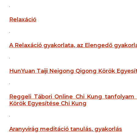
.
Relaxáció
.
A Relaxáció gyakorlata, az Elengedő gyakorl
.
HunYuan Taiji Neigong Qigong Körök Egyesí
.
Reggeli Tábori Online Chi Kung tanfolyam
Körök Egyesítése Chi Kung
.
Aranyvirág meditáció tanulás, gyakorlás