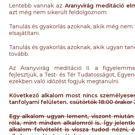
Lentebb vannak az
Aranyvirág meditáció el
azt még nem sikerült feldolgoznom.
Tanulás és gyakorlás azoknak, akik még nem 
elsajátítani.
Tanulás és gyakorlás azoknak, akik ugyan tanu
tovább.
Az Aranyvirág meditáció II. a figyelemm
fejlesztjük, a Test- és Tér Tudatosságot, Egye
ezekben való időzést fogjuk megtanulni.
Következő alkalom most nincs személyesen, 
tanfolyami felületen.
csütörtök 18:00 órako
Egy alkalom ugyan lement, viszont miután o
róla, mint minden alkalomról is. Így jelent
alkalom felvételét is vissza tudod nézni,