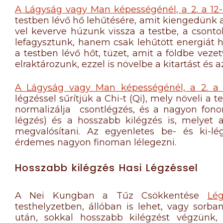
A Lágyság vagy Man képességénél, a 2. a 12-
testben lévő hő lehűtésére, amit kiengedünk a 
vel keverve húzunk vissza a testbe, a csont
lefagysztunk, hanem csak lehűtött energiát 
a testben lévő hőt, tüzet, amit a földbe vez
elraktározunk, ezzel is növelbe a kitartást és 
A Lágyság vagy Man képességénél, a 2. a 
légzéssel sűrítjük a Chi-t (Qi), mely növeli a t
normalizálja csontlégzés, és a nagyon fonom
légzés) és a hosszabb kilégzés is, melye
megvalósítani. Az egyenletes be- és ki-lé
érdemes nagyon finoman lélegezni.
Hosszabb kilégzés Hasi Légzéssel
A Nei Kungban a Tűz Csökkentése
Lé
testhelyzetben, állóban is lehet, vagy sorb
után, sokkal hosszabb kilégzést végzünk,