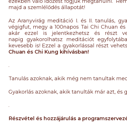
ezekben való időzést fogjuk megtanulni. Re
majd a szemlélődés állapotát!
Az Aranyvirág meditáció I. és II. tanulás, 
végigfut, megy a 100napos Tai Chi Chuan és 
akár ezzel is jelentkezhetsz és részt v
napig gyakorolhatsz meditációt egyfolytáb
kevesebb is! Ezzel a gyakorlással részt vehet
Chuan és Chi Kung kihívásban!
.
Tanulás azoknak, akik még nem tanultak meditá
Gyakorlás azoknak, akik tanulták már azt, és 
.
Részvétel és hozzájárulás a programszervez