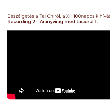
.
Beszélgetés a Tai Chiról, a XII. 100napos kihív
Recording 2 – Aranyvirág meditációról 1.
.