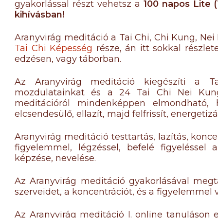
gyakorlással részt vehetsz a
100 napos Lite 
kihívásban!
Aranyvirág meditáció a Tai Chi, Chi Kung, Nei
Tai Chi Képesség
része, án itt sokkal részle
edzésen, vagy táborban.
Az Aranyvirág meditáció kiegészíti a T
mozdulatainkat és a 24 Tai Chi Nei Kung
meditációról mindenképpen elmondható, ho
elcsendesülő, ellazít, majd felfrissít, energetizál
Aranyvirág meditáció testtartás, lazítás, konc
figyelemmel, légzéssel, befelé figyeléssel
képzése, nevelése.
Az Aranyvirág meditáció gyakorlásával megta
szerveidet, a koncentrációt, és a figyelemmel
Az Aranyvirág meditáció I. online tanuláson 