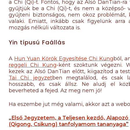
a Chi (Qi)-t. Fontos, hogy az Alsó DanTian-ra
gyűjtjük be a Chi (Qi)-t, és nem a középső-
gyűjteni biztonságos, nem okoz problémát, k
valaki. Emiatt, inkább csak figyelünk arra
mozgás nélküli változata is.
Yin típusú Faállás
A
Hun Yuan Körök Egyesítése Chi Kung
ból, a
reggeli Chi Kung
-ként szoktunk végezni. W
kezek az Alsó DanTian előtt, kiigazítod a test
Tai Chi jegyzet
ben megtalálod, és csak laz
hosszabb, és csak állsz. Ne aludj el köz
beverheted a fejed. Az meg nem jó!
Ha eszembe jut még valami, akkor azt a webol
„
Első Jegyzetem, a Teljesen kezdő, Alapozó Ta
(Qigong, Csikung) tanfolyamom tananyaga
”