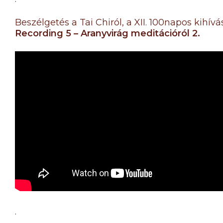
Beszélgetés a Tai Chiról, a XII. 100napos kihív
Recording 5 – Aranyvirág meditációról 2.
.