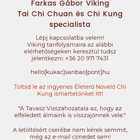
Farkas Gábor Viking
Tai Chi Chuan és Chi Kung
specialista
Lépj kapcsolatba velem!
Viking tanfolyamaira az alábbi
elérhetőségeken keresztül tudsz
jelentkezni: +36 20 971 7431
hello[kukac]sanbao[pont]hu
Töltsd le az ingyenes Életerő Növelő Chi
Kung ismertetőnket itt!
"A Tavasz Visszahozatala az, hogy az
elfeledett álmaink is visszajönnek vele."
A letöltésért cserébe nem kérek semmit,
még az e-mail címedet sem!