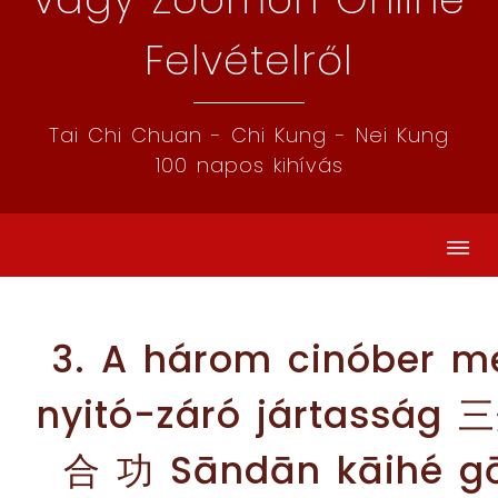
Felvételről
Tai Chi Chuan - Chi Kung - Nei Kung
100 napos kihívás
3. A három cinóber m
nyitó-záró jártasság
合 功 Sāndān kāihé g