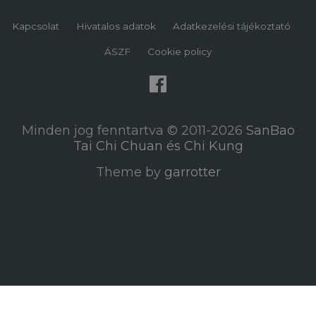
Kapcsolat
Hivatalos adatok
Adatkezelési tájékoztató
ÁSZF
Cookie policy
Minden jog fenntartva © 2011-2026
SanBao
Tai Chi Chuan és Chi Kung
Theme by
garrotter