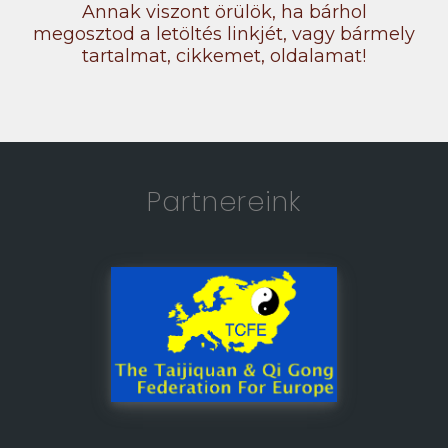
Annak viszont örülök, ha bárhol
megosztod a letöltés linkjét, vagy bármely
tartalmat, cikkemet, oldalamat!
Partnereink